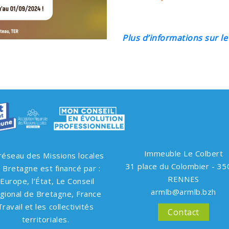
Plus d’informations sur le
Immeuble Le Colbert
réseau des Missions locales
31 place du Colombier - 3
 Bretagne est financé par :
RENNES
l’Europe, l’État, Le Conseil
armlb@armlb.bzh
gional de Bretagne, France
Travail et les collectivités
Contact
territoriales.