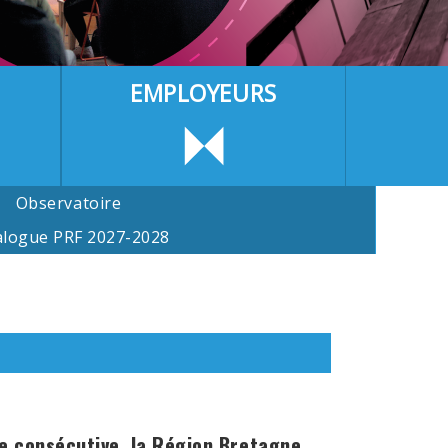
EMPLOYEURS
Observatoire
alogue PRF 2027-2028
e consécutive, la Région Bretagne