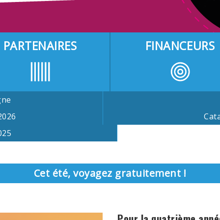
PARTENAIRES
FINANCEURS
gne
2026
Cat
025
Cet été, voyagez gratuitement !
Pour la quatrième anné