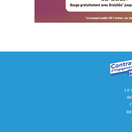
Le 
de
Ré