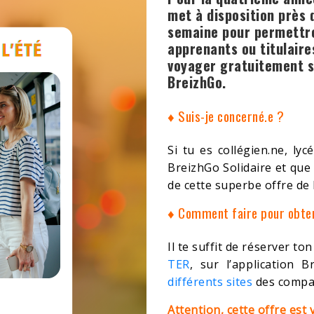
met à disposition près 
semaine pour permettre
apprenants ou titulaire
voyager gratuitement s
BreizhGo.
♦ Suis-je concerné.e ?
Si tu es collégien.ne, lyc
BreizhGo Solidaire et que
de cette superbe offre de l
♦ Comment faire pour obten
Il te suffit de réserver ton 
TER
, sur l’application 
différents sites
des compag
Attention, cette offre est